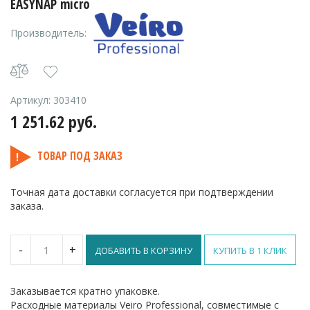
EASYNAP micro
Производитель:
Артикул:
303410
1 251.62
руб.
ТОВАР ПОД ЗАКАЗ
Точная дата доставки согласуется при подтверждении
заказа.
Количество
-
+
ДОБАВИТЬ В КОРЗИНУ
КУПИТЬ В 1 КЛИК
Диспенсер
для
настольных
Заказывается кратно упаковке.
салфеток
Расходные материалы Veiro Professional, совместимые с
Z-