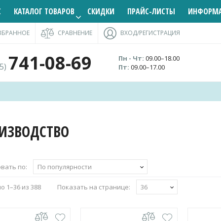
С
КАТАЛОГ ТОВАРОВ
СКИДКИ
ПРАЙС-ЛИСТЫ
ИНФОРМ
ЗБРАННОЕ
СРАВНЕНИЕ
ВХОД/РЕГИСТРАЦИЯ
741-08-69
Пн - Чт:
09.00–18.00
95)
Пт:
09.00–17.00
ИЗВОДСТВО
вать по:
По популярности
Сортировка:
о 1–36 из 388
Показать на странице:
36
по
популярности