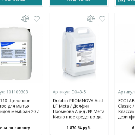
ул:
101109303
Артикул:
D043-5
Артикул
 110 Щелочное
Dolphin PROMNOVA Acid
ECOLAB 
тво для мытья
LF Meta / Долфин
Classic 
видов мембран 20 л
Промнова Ацид ЛФ Мета
Классик
Кислотное средство для
дезинф
удаления накипи и
средств
ена по запросу
1 870.64
руб.
6
других минеральных
отложений с кухонного