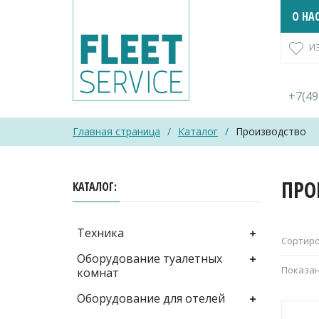
Skip
О НА
to
content
И
+7(4
Главная страница
/
Каталог
/
Производство
ПРО
КАТАЛОГ
Техника
Сортиро
Оборудование туалетных
Показан
комнат
Оборудование для отелей