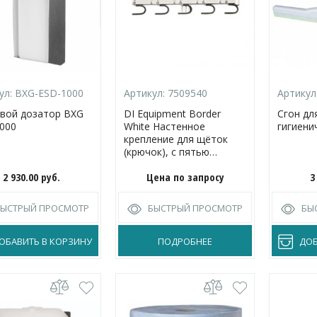
ул:
BXG-ESD-1000
Артикул:
7509540
Артикул
вой дозатор BXG
DI Equipment Border
Сгон дл
000
White Настенное
гигиени
крепление для щёток
(крючок), с пятью
крючками
2 930.00
руб.
Цена по запросу
3
БЫСТРЫЙ ПРОСМОТР
БЫСТРЫЙ ПРОСМОТР
БЫ
ОБАВИТЬ В КОРЗИНУ
ПОДРОБНЕЕ
ДОБ