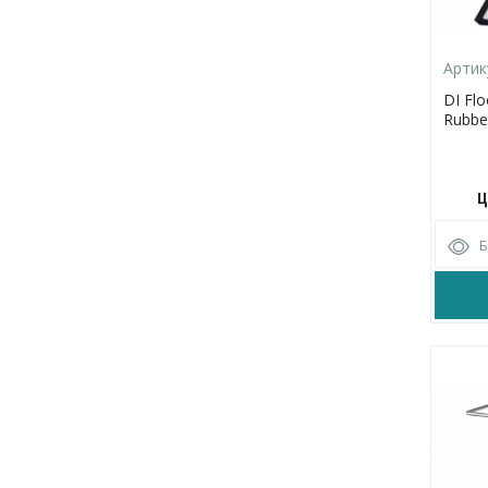
Артик
DI Fl
Rubbe
Ц