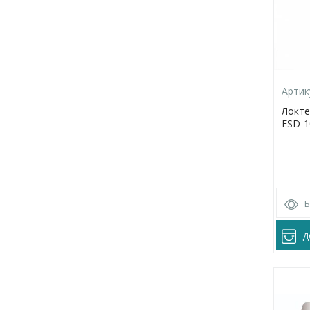
Артик
Локте
ESD-1
Д