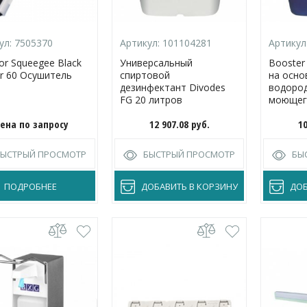
ул:
7505370
Артикул:
101104281
Артикул
oor Squeegee Black
Универсальный
Booster
r 60 Осушитель
спиртовой
на осно
дезинфектант Divodes
водород
FG 20 литров
моющег
ена по запросу
12 907.08
руб.
1
БЫСТРЫЙ ПРОСМОТР
БЫСТРЫЙ ПРОСМОТР
БЫ
ПОДРОБНЕЕ
ДОБАВИТЬ В КОРЗИНУ
ДОБ