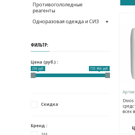
Противогололедные
реагенты
Одноразовая одежда и СИЗ
ФИЛЬТР
Цена (руб.)
256 руб.
735 466 руб.
Артик
Divos
Скидка
средс
всех 
Бренд
Ц
3M