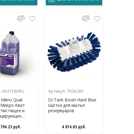
:
9047180RU
Артикул:
7506280
Mikro Quat
DI Tank Brush Hard Blue
/ Микро Кват
Щётка для мытья
 Чистящее и
резервуаров
ицирующее
о 5 л
 794.23
руб.
4 814.83
руб.