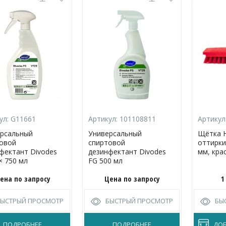
ул:
G11661
Артикул:
101108811
Артикул
рсальный
Универсальный
Щётка 
овой
спиртовой
оттирки
фектант Divodes
дезинфектант Divodes
мм, кра
× 750 мл
FG 500 мл
ена по запросу
Цена по запросу
1
БЫСТРЫЙ ПРОСМОТР
БЫСТРЫЙ ПРОСМОТР
БЫ
ПОДРОБНЕЕ
ПОДРОБНЕЕ
ДОБ