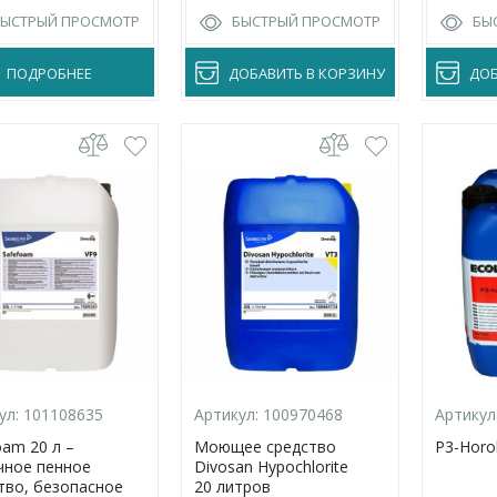
и промышленного
БЫСТРЫЙ ПРОСМОТР
БЫСТРЫЙ ПРОСМОТР
БЫ
оборудования
ПОДРОБНЕЕ
ДОБАВИТЬ В КОРЗИНУ
ДОБ
ул:
101108635
Артикул:
100970468
Артикул
oam 20 л –
Моющее средство
P3-Horol
ное пенное
Divosan Hypochlorite
тво, безопасное
20 литров