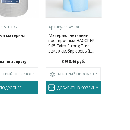
л:
510137
Артикул:
945780
Артикул:
ый материал
Материал нетканый
Протироч
протирочный HACCPER
Торк суп
945 Extra Strong Turq,
32×30 см,бирюзовый,
400 л/рул
на по запросу
3 958.46
руб.
Цена
ЫСТРЫЙ ПРОСМОТР
БЫСТРЫЙ ПРОСМОТР
БЫС
ПОДРОБНЕЕ
ДОБАВИТЬ В КОРЗИНУ
П