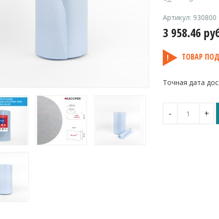
Артикул:
930800
3 958.46
ру
ТОВАР ПОД
Точная дата дос
Количество
-
+
Материал
нетканый
протирочны
HACCPER
W
80
Extra
Strong
Blue,
высокая
прочность,
32×30 см,