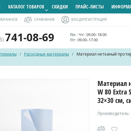
С
КАТАЛОГ ТОВАРОВ
СКИДКИ
ПРАЙС-ЛИСТЫ
ИНФОРМ
ЗБРАННОЕ
СРАВНЕНИЕ
ВХОД/РЕГИСТРАЦИЯ
741-08-69
Пн - Чт:
09.00–18.00
95)
Пт:
09.00–17.00
териалы
/
Расходные материалы
/
Материал нетканый протир
Материал 
W 80 Extra 
32×30 см, с
Производитель: