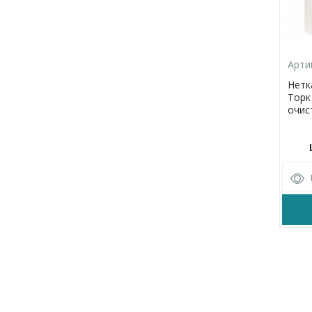
Арти
Нетк
Торк
очис