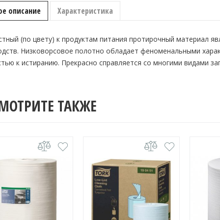
синий,
ое описание
Характеристика
400 л/
рул
стный (по цвету) к продуктам питания протирочный материал я
одств. Низковорсовое полотно обладает феноменальными харак
тью к истиранию. Прекрасно справляется со многими видами за
МОТРИТЕ ТАКЖЕ