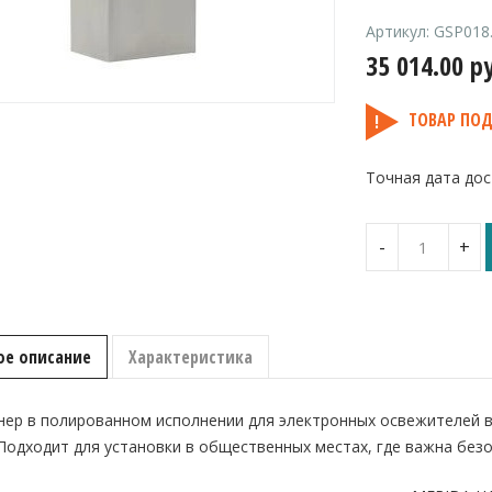
Артикул:
GSP018
35 014.00
р
ТОВАР ПОД
Точная дата дос
Количество
-
+
Металличес
контейнер
для
электронно
освежителя
ое описание
Характеристика
MERIDA
STELLA
R
нер в полированном исполнении для электронных освежителей 
полированн
Подходит для установки в общественных местах, где важна без