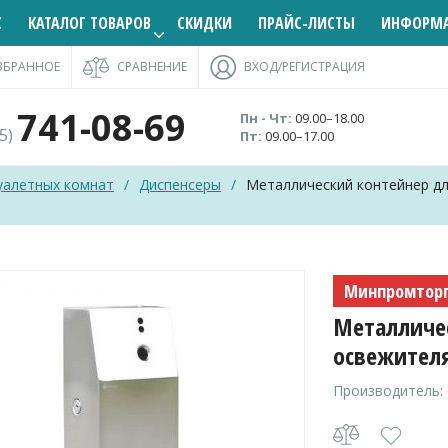
С
КАТАЛОГ ТОВАРОВ
СКИДКИ
ПРАЙС-ЛИСТЫ
ИНФОРМ
ЗБРАННОЕ
СРАВНЕНИЕ
ВХОД/РЕГИСТРАЦИЯ
741-08-69
Пн - Чт:
09.00–18.00
95)
Пт:
09.00–17.00
уалетных комнат
/
Диспенсеры
/
Металлический контейнер д
Минпромтор
Металличес
освежителя
Производитель: