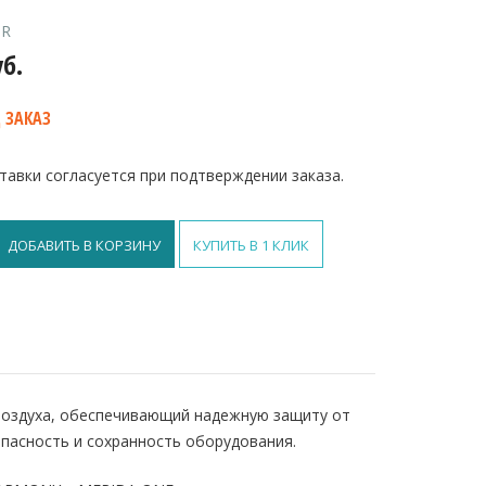
.R
уб.
 ЗАКАЗ
тавки согласуется при подтверждении заказа.
ДОБАВИТЬ В КОРЗИНУ
КУПИТЬ В 1 КЛИК
кий
го
воздуха, обеспечивающий надежную защиту от
ый
опасность и сохранность оборудования.