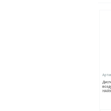
Арти
Дисп
возд
HAR