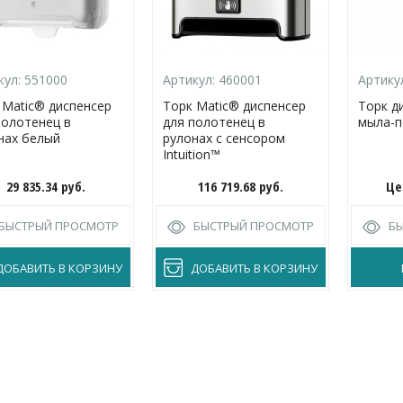
кул:
551000
Артикул:
460001
Артику
 Matic® диспенсер
Торк Matic® диспенсер
Торк д
полотенец в
для полотенец в
мыла-п
нах белый
рулонах с сенсором
Intuition™
29 835.34
руб.
116 719.68
руб.
Це
БЫСТРЫЙ ПРОСМОТР
БЫСТРЫЙ ПРОСМОТР
Б
ДОБАВИТЬ В КОРЗИНУ
ДОБАВИТЬ В КОРЗИНУ