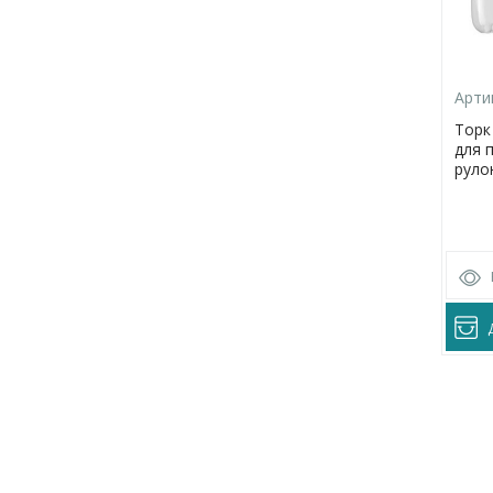
Арти
Торк
для 
руло