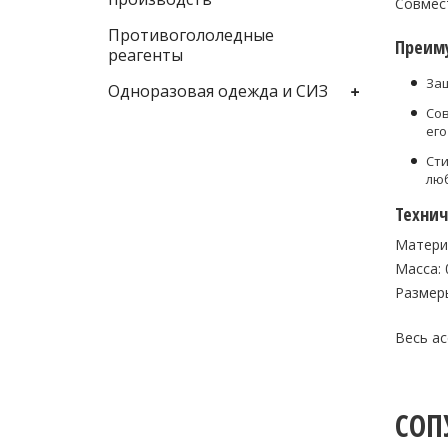
Совмес
Противогололедные
Преим
реагенты
Защ
Одноразовая одежда и СИЗ
Сов
его
Сти
лю
Технич
Матери
Масса: 0
Размеры
Весь а
СОП