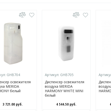
кул:
GHB704
Артикул:
GHB705
Артику
енсер освежителя
Диспенсер освежителя
Диспен
уха MERIDA
воздуха MERIDA
воздух
MONY белый
HARMONY WHITE MINI
HARMO
белый
3 721.00
руб.
4 544.50
руб.