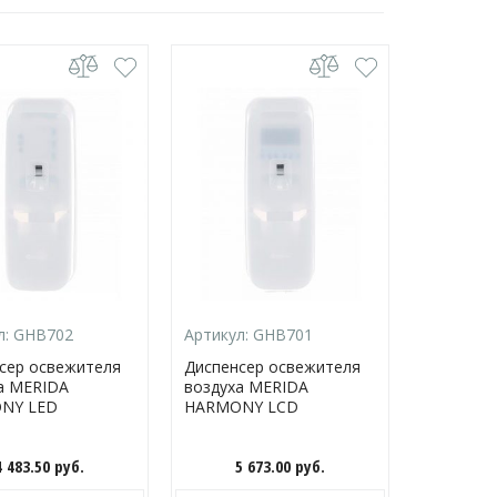
л:
GHB702
Артикул:
GHB701
Артикул:
сер освежителя
Диспенсер освежителя
Диспенсе
а MERIDA
воздуха MERIDA
воздуха 
NY LED
HARMONY LCD
HARMONY
4 483.50
руб.
5 673.00
руб.
4 