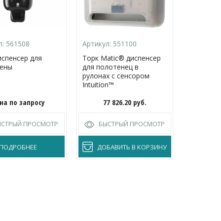
л:
561508
Артикул:
551100
Артикул:
испенсер для
Торк Matic® диспенсер
Торк дис
ены
для полотенец в
жидкого 
рулонах с сенсором
спрея
Intuition™
на по запросу
77 826.20
руб.
5 
ЫСТРЫЙ ПРОСМОТР
БЫСТРЫЙ ПРОСМОТР
БЫС
ПОДРОБНЕЕ
ДОБАВИТЬ В КОРЗИНУ
ДОБА