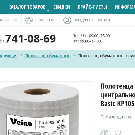
С
КАТАЛОГ ТОВАРОВ
СКИДКИ
ПРАЙС-ЛИСТЫ
ИНФОРМ
ЗБРАННОЕ
СРАВНЕНИЕ
ВХОД/РЕГИСТРАЦИЯ
741-08-69
Пн - Чт:
09.00–18.00
95)
Пт:
09.00–17.00
родукция
/
Полотенца бумажные
/
Полотенца бумажные в руло
Полотенца 
центрально
Basic KP105
Производитель: