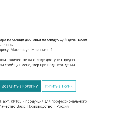
ара на складе доставка на следующий день после
оплаты.
ресу: Москва, ул. Мневники, 1
ом количестве на складе доступен предзаказ.
вам сообщит менеджер при подтверждении
ДОБАВИТЬ В КОРЗИНУ
КУПИТЬ В 1 КЛИК
al, арт. KP105 – продукция для профессионального
Качество Basic. Производство – Россия.
й