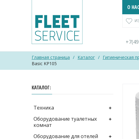
Skip
О НА
to
content
И
+7(4
Главная страница
/
Каталог
/
Гигиеническая п
Basic KP105
КАТАЛОГ
Техника
Оборудование туалетных
комнат
Оборудование для отелей