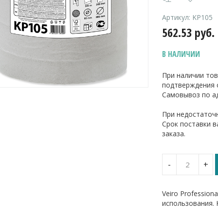
Артикул:
KP105
562.53
руб.
В НАЛИЧИИ
При наличии тов
подтверждения 
Самовывоз по ад
При недостаточн
Срок поставки 
заказа.
Количество
-
+
Полотенца
бумажные
в
Veiro Profession
рулонах
использования. 
с
центрально