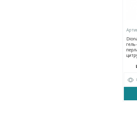
Арти
Dion
гель
перл
цитр