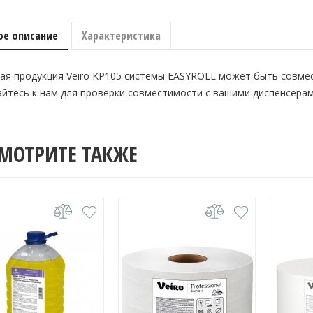
вытяжкой
Veiro
Professional
ое описание
Характеристика
Basic
KP105
ая продукция Veiro KP105 системы EASYROLL может быть совмес
йтесь к нам для проверки совместимости с вашими диспенсерам
МОТРИТЕ ТАКЖЕ