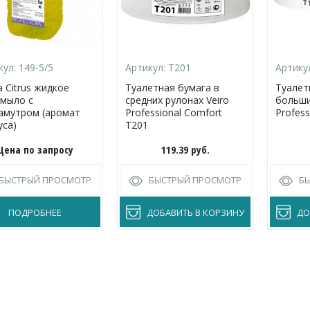
кул:
149-5/5
Артикул:
Т201
Артику
a Citrus жидкое
Туалетная бумага в
Туалет
-мыло с
средних рулонах Veiro
больши
амутром (аромат
Professional Comfort
Profess
уса)
Т201
Цена по запросу
119.39
руб.
БЫСТРЫЙ ПРОСМОТР
БЫСТРЫЙ ПРОСМОТР
Б
ПОДРОБНЕЕ
ДОБАВИТЬ В КОРЗИНУ
ДО