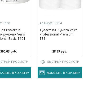
л:
T101
Артикул:
Т314
Артикул:
ная бумага в
Туалетная бумага Veiro
Туалетна
х рулонах Veiro
Professional Premium
средних р
ional Basic T101
Т314
Professio
T206
300.03
руб.
28.99
руб.
1
ЫСТРЫЙ ПРОСМОТР
БЫСТРЫЙ ПРОСМОТР
БЫС
БАВИТЬ В КОРЗИНУ
ДОБАВИТЬ В КОРЗИНУ
ДОБА