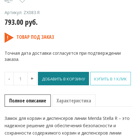
Артикул:
ZX083.R
793.00
руб.
ТОВАР ПОД ЗАКАЗ
Точная дата доставки согласуется при подтверждении
заказа.
Количество
-
+
ДОБАВИТЬ В КОРЗИНУ
КУПИТЬ В 1 КЛИК
Замок
для
корзин
и
Полное описание
Характеристика
диспенсеров
Merida
Stella
Замок для корзин и диспенсеров линии Merida Stella R – это
R
надежное решение для обеспечения безопасности и
сохранности содержимого корзин и диспенсеров линии