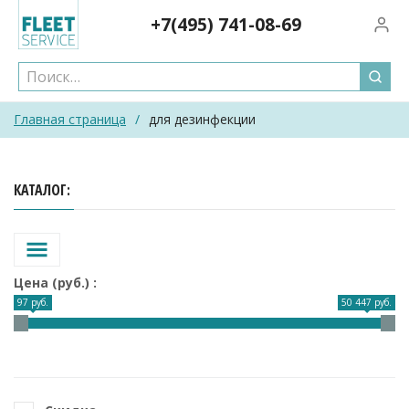
Skip
+7(495)
741-08-69
Вход/
to
content
Главная страница
/
для дезинфекции
КАТАЛОГ
Цена (руб.)
97 руб.
50 447 руб.