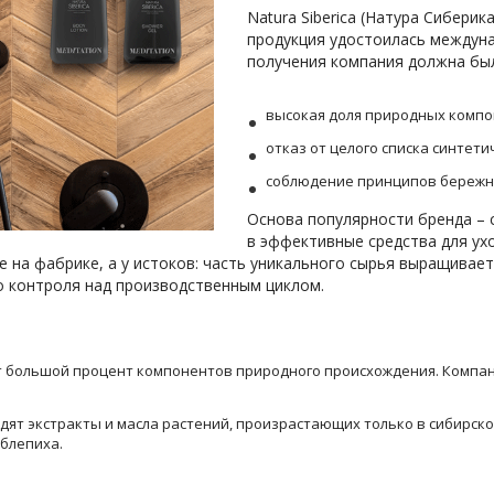
Natura Siberica (Натура Сибери
продукция удостоилась междуна
получения компания должна был
высокая доля природных компо
отказ от целого списка синтети
соблюдение принципов бережно
Основа популярности бренда – 
в эффективные средства для ух
 на фабрике, а у истоков: часть уникального сырья выращивает
о контроля над производственным циклом.
т большой процент компонентов природного происхождения. Компа
дят экстракты и масла растений, произрастающих только в сибирско
облепиха.