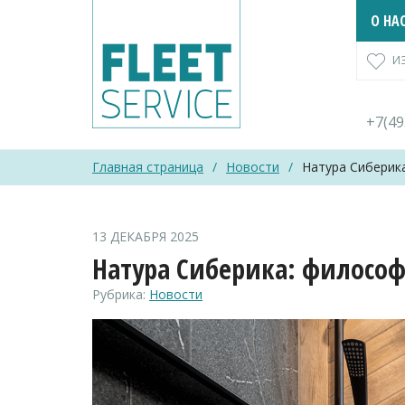
Skip
О НА
to
content
И
+7(4
Главная страница
/
Новости
/
Натура Сиберик
13 ДЕКАБРЯ 2025
Натура Сиберика: философ
Рубрика:
Новости