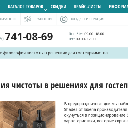
С
КАТАЛОГ ТОВАРОВ
СКИДКИ
ПРАЙС-ЛИСТЫ
ИНФОРМ
ЗБРАННОЕ
СРАВНЕНИЕ
ВХОД/РЕГИСТРАЦИЯ
741-08-69
Пн - Чт:
09.00–18.00
95)
Пт:
09.00–17.00
а: философия чистоты в решениях для гостеприимства
ия чистоты в решениях для госте
В предпраздничные дни мы наб
Shades of Siberia производителя
окунуться в позиционирование 
характеристики, которые скрыв