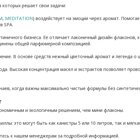
з которых решает свои задачи:
M
,
MEDITATION
) воздействует на эмоции через аромат. Помога
в SPA.
тиничного бизнеса. Её отличает лаконичный дизайн флаконов, 
единены общей парфюмерной композицией.
ние. В основе средств нежный цветочный аромат и легенда о ц
ода. Высокая концентрация масел и экстрактов позволяет пров
чаев, когда важны максимально чистые формулы без синтетичес
т
кономичным и экологичным решением, чем мини флаконы.
ллы: это могут быть как канистры 5 или 10 литров, так и мягкая
йтесь к нашем менеджерам за подробной информацией.