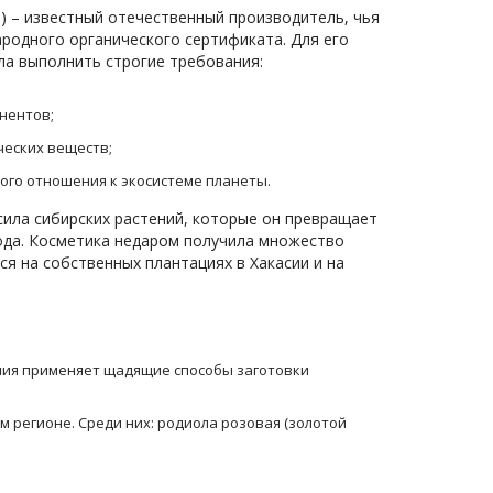
ка) – известный отечественный производитель, чья
родного органического сертификата. Для его
а выполнить строгие требования:
нентов;
ческих веществ;
го отношения к экосистеме планеты.
сила сибирских растений, которые он превращает
ода. Косметика недаром получила множество
ся на собственных плантациях в Хакасии и на
ния применяет щадящие способы заготовки
м регионе. Среди них: родиола розовая (золотой