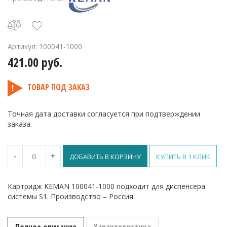
Артикул:
100041-1000
421.00
руб.
ТОВАР ПОД ЗАКАЗ
Точная дата доставки согласуется при подтверждении
заказа.
Количество
-
+
ДОБАВИТЬ В КОРЗИНУ
КУПИТЬ В 1 КЛИК
Мыло
жидкое
антибактериальное
Картридж KEMAN 100041-1000 подходит для диспенсера
Альбасофт
системы S1. Производство – Россия.
–
картридж
1л
(S1)