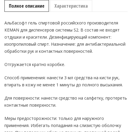
Полное описание
(S2)
Характеристика
(изопропиловый
спирт)
KEMAN
Альбасофт гель спиртовой российского производителя
100086-
КЕМАN для диспенсеров системы S2. В состав не входят
0475
отдушки и красители. Дезинфицирующий компонент:
изопропиловый спирт. Назначение: для антибактериальной
обработки рук и контактных поверхностей.
Отгружается кратно коробке.
Способ применения: нанести 3 мл средства на кисти рук,
втирать в кожу не менее 1 минуты до полного высыхания.
Для поверхности: нанести средство на салфетку, протереть
контактные поверхности.
Меры предосторожности: только для наружного
применения. Избегать попадания на слизистую оболочку