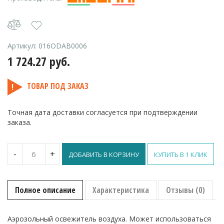
Артикул:
016ODAB0006
1 724.27
руб.
ТОВАР ПОД ЗАКАЗ
Точная дата доставки согласуется при подтверждении
заказа.
Количество
-
+
ДОБАВИТЬ В КОРЗИНУ
КУПИТЬ В 1 КЛИК
Аэрозольный
освежитель
Emozioni
Italiane
Полное описание
Характеристика
Отзывы (0)
0-
ODOUR
ABSORBER
Аэрозольный освежитель воздуха. Может использоваться
250