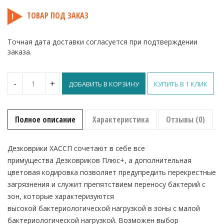
ТОВАР ПОД ЗАКАЗ
Точная дата доставки согласуется при подтверждении
заказа.
Количество
-
+
ДОБАВИТЬ В КОРЗИНУ
КУПИТЬ В 1 КЛИК
Дезковрик
ХАССП
Плюс+
100х120 см
Полное описание
Характеристика
Отзывы (0)
Дезковрики ХАССП сочетают в себе все
примущества Дезковриков Плюс+, а дополнительная
цветовая кодировка позволяет предупредить перекрестные
загрязнения и служит препятствием переносу бактерий с
зон, которые характеризуются
высокой бактериологической нагрузкой в зоны с малой
бактериологической нагрузкой. Возможен выбор