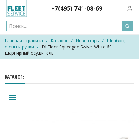
Skip
+7(495)
741-08-69
Вход/
to
content
Главная страница
/
Каталог
/
Инвентарь
/
Швабры,
сгоны и ручки
/
DI Floor Squeegee Swivel White 60
Шарнирный осушитель
КАТАЛОГ