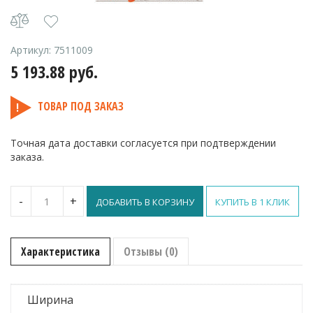
Артикул:
7511009
5 193.88
руб.
ТОВАР ПОД ЗАКАЗ
Точная дата доставки согласуется при подтверждении
заказа.
Количество
-
+
ДОБАВИТЬ В КОРЗИНУ
КУПИТЬ В 1 КЛИК
DI
Floor
Squeegee
Swivel
Характеристика
Отзывы (0)
White
60
Шарнирный
осушитель
Ширина