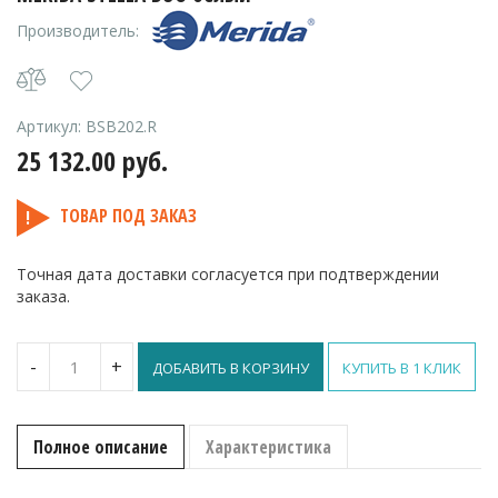
Производитель:
Артикул:
BSB202.R
25 132.00
руб.
ТОВАР ПОД ЗАКАЗ
Точная дата доставки согласуется при подтверждении
заказа.
Количество
-
+
ДОБАВИТЬ В КОРЗИНУ
КУПИТЬ В 1 КЛИК
Диспенсер
туалетной
бумаги
металлический
Полное описание
Характеристика
MERIDA
STELLA