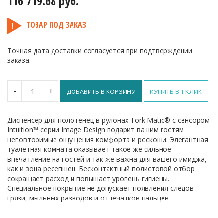
116 719.68
руб.
ТОВАР ПОД ЗАКАЗ
Точная дата доставки согласуется при подтверждении
заказа.
Количество
-
+
ДОБАВИТЬ В КОРЗИНУ
КУПИТЬ В 1 КЛИК
Торк
Matic®
диспенсер
Диспенсер для полотенец в рулонах Tork Matic® с сенсором
для
Intuition™ серии Image Design подарит вашим гостям
полотенец
неповторимые ощущения комфорта и роскоши. Элегантная
в
туалетная комната оказывает такое же сильное
рулонах
с
впечатление на гостей и так же важна для вашего имиджа,
сенсором
как и зона ресепшен. Бесконтактный полистовой отбор
Intuition™
сокращает расход и повышает уровень гигиены.
Специальное покрытие не допускает появления следов
грязи, мыльных разводов и отпечатков пальцев.