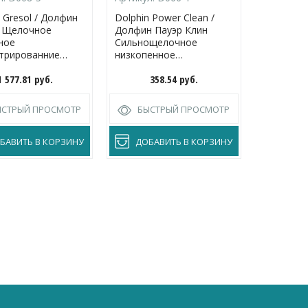
 Gresol / Долфин
Dolphin Power Clean /
Dolphin S
 Щелочное
Долфин Пауэр Клин
Долфин 
ное
Сильнощелочное
Сильнощ
трированние
низкопенное
концент
во для
концентрированное
средство
1 577.81
руб.
358.54
руб.
8
ической и
средство для очистки
комплекс
льной уборки
полов
сантехни
от технических
производтвенного
помещен
ЫСТРЫЙ ПРОСМОТР
БЫСТРЫЙ ПРОСМОТР
БЫС
нений
назначения
БАВИТЬ В КОРЗИНУ
ДОБАВИТЬ В КОРЗИНУ
ДОБА