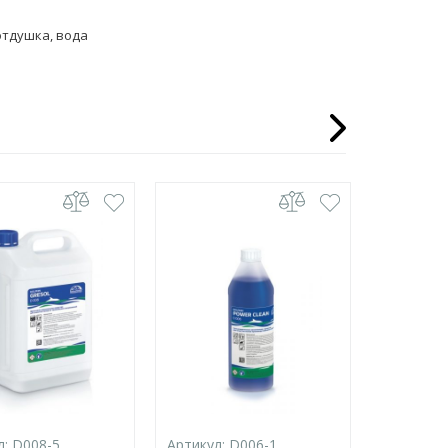
отдушка, вода
л:
D008-5
Артикул:
D006-1
Артикул: