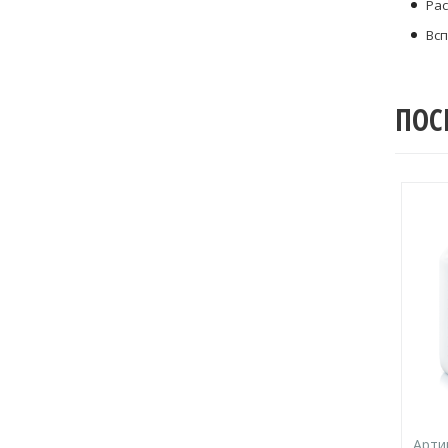
Рас
Всп
ПОС
Арти