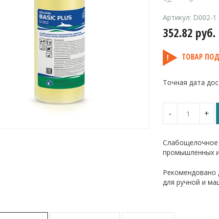
Артикул:
D002-1
352.82
руб.
ТОВАР ПОД
Точная дата дос
Количество
-
+
Dolphin
Basic
Plus
Слабощелочное 
/
промышленных и
Долфин
Бейсик
Плюс
Рекомендовано 
Эффективн
для ручной и ма
слабощелоч
универсаль
чистящее
средство