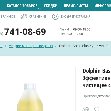
С
КАТАЛОГ ТОВАРОВ
СКИДКИ
ПРАЙС-ЛИСТЫ
ИНФОРМ
ЗБРАННОЕ
СРАВНЕНИЕ
ВХОД/РЕГИСТРАЦИЯ
741-08-69
Пн - Чт:
09.00–18.00
95)
Пт:
09.00–17.00
ва
/
Жидкие моющие средства
/
Dolphin Basic Plus / Долфин
Dolphin Ba
Эффективн
чистящее с
Производитель: