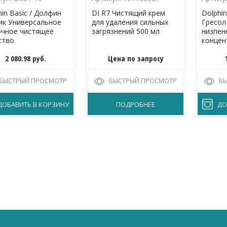
in Basic / Долфин
DI R7 Чистящий крем
Dolphin
ик Универсальное
для удаления сильных
Гресол
чное чистящее
загрязнений 500 мл
низпен
ство
концен
средст
2 080.98
руб.
Цена по запросу
переод
генера
полов 
БЫСТРЫЙ ПРОСМОТР
БЫСТРЫЙ ПРОСМОТР
Б
загряз
ДОБАВИТЬ В КОРЗИНУ
ПОДРОБНЕЕ
ДО