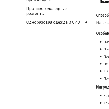
Полн
Противогололедные
реагенты
Спосо
Одноразовая одежда и СИЗ
Использ
Особен
Ни
При
Под
Не 
Не
По
Ингре
Кат
Ко