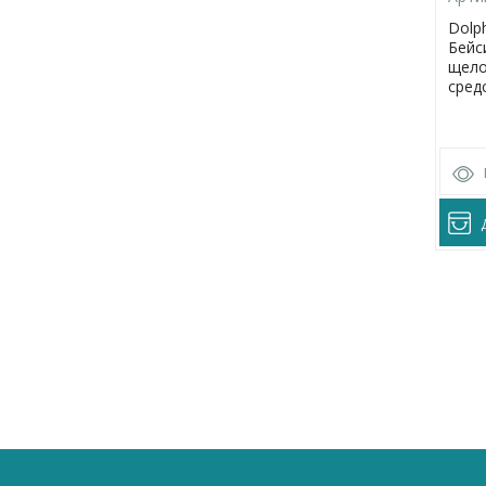
Dolph
Бейс
щело
сред