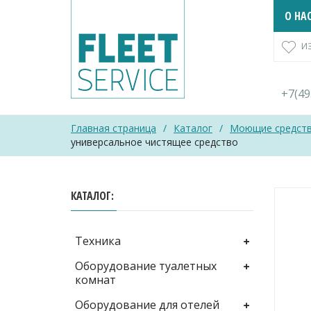
Skip
О НА
to
content
И
+7(4
Главная страница
/
Каталог
/
Моющие средст
универсальное чистящее средство
КАТАЛОГ
Техника
Оборудование туалетных
комнат
Оборудование для отелей