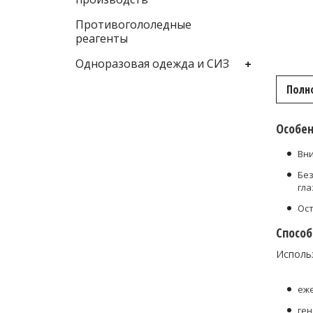
Противогололедные
реагенты
Одноразовая одежда и СИЗ
Полн
Особен
Вни
Без
гла
Ост
Спосо
Использ
еже
ген