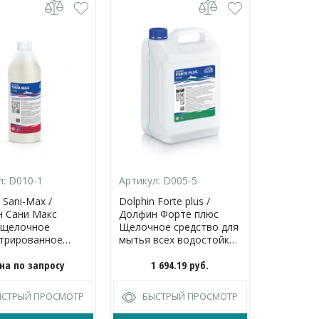
л:
D010-1
Артикул:
D005-5
Артикул:
 Sani-Max /
Dolphin Forte plus /
Dolphin G
 Сани Макс
Долфин Форте плюс
Гресол 
ощелочное
Щелочное средство для
низпенно
трированное
мытья всех водостойких
концентр
во для
поверхностей
средство
на по запросу
1 694.19
руб.
3
ксной уборки
переодич
ничесикх
генераль
ений
полов от
ЫСТРЫЙ ПРОСМОТР
БЫСТРЫЙ ПРОСМОТР
БЫС
загрязне