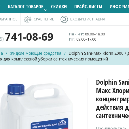
С
КАТАЛОГ ТОВАРОВ
СКИДКИ
ПРАЙС-ЛИСТЫ
ИНФОРМ
ЗБРАННОЕ
СРАВНЕНИЕ
ВХОД/РЕГИСТРАЦИЯ
741-08-69
Пн - Чт:
09.00–18.00
95)
Пт:
09.00–17.00
ва
/
Жидкие моющие средства
/
Dolphin Sani-Max Klorin 2000
я для комплексной уборки сантехнических помещений
Dolphin San
Макс Хлор
концентрир
действия д
сантехнич
Производитель: