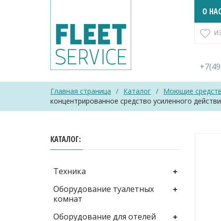
Skip
О НА
to
content
И
+7(4
Главная страница
/
Каталог
/
Моющие средст
концентрированное средство усиленного действи
КАТАЛОГ
Техника
Оборудование туалетных
комнат
Оборудование для отелей