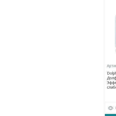
Арти
Dolph
Долф
Эффе
слаб
унив
чист