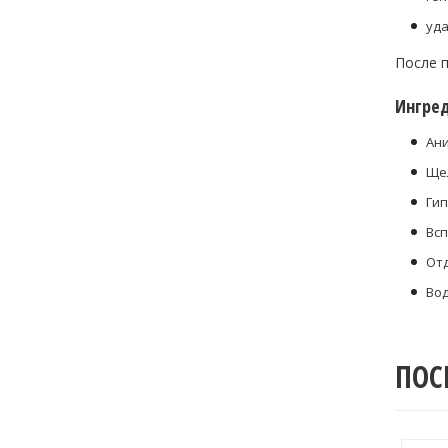
уда
После 
Ингре
Ан
Ще
Гип
Всп
От
Во
ПОС