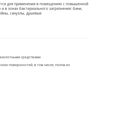
тся для применения в помещениях с повышенной
и в зонах бактериального загрязнения: бани,
ейны, санузлы, душевые
очное
ованное
 кислотными средствами
ких поверхностей, в том числе, полов из
й
ких