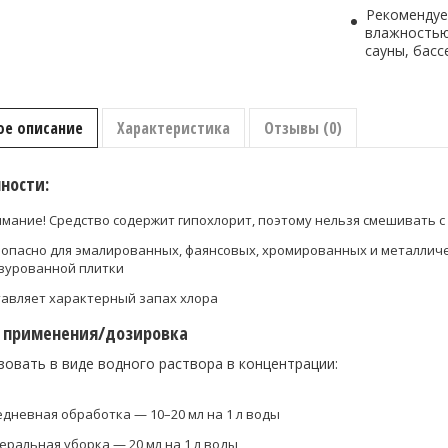
Klorin
Рекомендуе
2000
влажностью 
/
сауны, басс
Долфин
Сани
Макс
Хлорин
ое описание
Характеристика
Отзывы (0)
2000
Сильнощел
ности:
концентрир
средство
усиленного
мание! Средство содержит гипохлорит, поэтому нельзя смешивать с
действия
опасно для эмалированных, фаянсовых, хромированных и металличес
для
зурованной плитки
комплексно
уборки
авляет характерный запах хлора
сантехничес
б применения/дозировка
помещений
овать в виде водного раствора в концентрации:
дневная обработка — 10–20 мл на 1 л воды
еральная уборка — 20 мл на 1 л воды