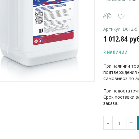
Артикул:
D012-5
1 012.84
ру
В НАЛИЧИИ
При наличии тов
подтверждения 
Самовывоз по ад
При недостаточн
Срок поставки 
заказа.
Количество
-
+
Dolphin
Sani-
Max