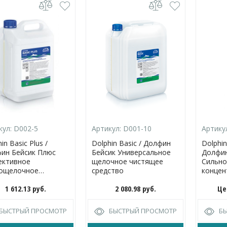
кул:
D002-5
Артикул:
D001-10
Артику
in Basic Plus /
Dolphin Basic / Долфин
Dolphin
ин Бейсик Плюс
Бейсик Универсальное
Долфин
ктивное
щелочное чистящее
Сильн
ощелочное
средство
концен
ерсальное
средст
1 612.13
руб.
2 080.98
руб.
Це
ящее средство
компле
сантех
помещ
БЫСТРЫЙ ПРОСМОТР
БЫСТРЫЙ ПРОСМОТР
Б