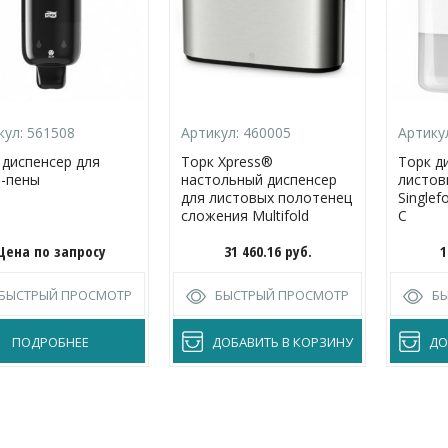
кул:
561508
Артикул:
460005
Артику
 диспенсер для
Торк Xpress®
Торк д
-пены
настольный диспенсер
листов
для листовых полотенец
Singlef
сложения Multifold
C
Цена по запросу
31 460.16
руб.
1
БЫСТРЫЙ ПРОСМОТР
БЫСТРЫЙ ПРОСМОТР
Б
ПОДРОБНЕЕ
ДОБАВИТЬ В КОРЗИНУ
ДО