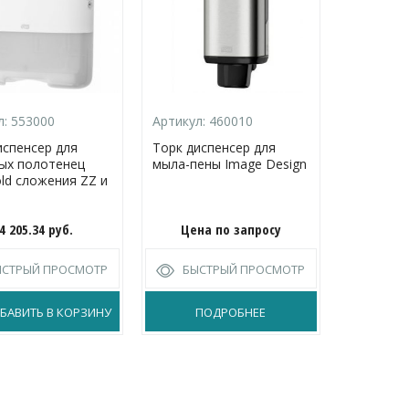
л:
553000
Артикул:
460010
Артикул:
испенсер для
Торк диспенсер для
Торк дис
ых полотенец
мыла-пены Image Design
мыла-пен
old сложения ZZ и
Intuition™
4 205.34
руб.
Цена по запросу
31 
ЫСТРЫЙ ПРОСМОТР
БЫСТРЫЙ ПРОСМОТР
БЫС
БАВИТЬ В КОРЗИНУ
ПОДРОБНЕЕ
ДОБА