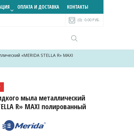
АЦИЯ
ОПЛАТА И ДОСТАВКА
КОНТАКТЫ
(0) :
0.00
РУБ.
ллический «MERIDA STELLA R» MAXI
г
идкого мыла металлический
TELLA R» MAXI полированный