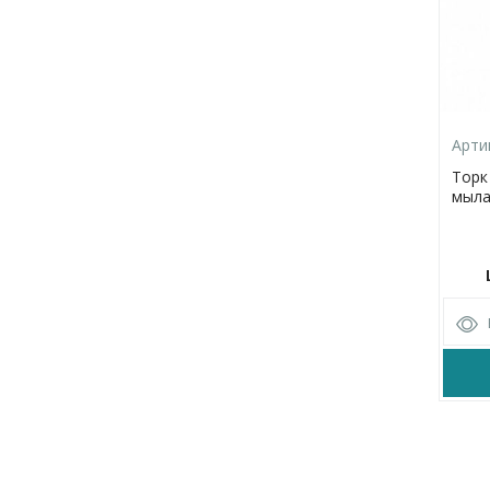
Арти
Торк
мыла