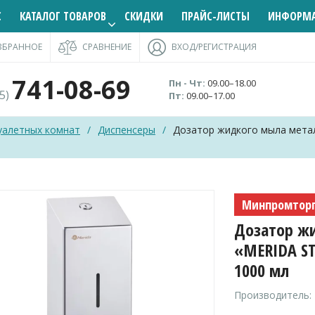
С
КАТАЛОГ ТОВАРОВ
СКИДКИ
ПРАЙС-ЛИСТЫ
ИНФОРМ
ЗБРАННОЕ
СРАВНЕНИЕ
ВХОД/РЕГИСТРАЦИЯ
741-08-69
Пн - Чт:
09.00–18.00
95)
Пт:
09.00–17.00
уалетных комнат
/
Диспенсеры
/
Дозатор жидкого мыла мета
Минпромтор
Дозатор ж
«MERIDA S
1000 мл
Производитель: