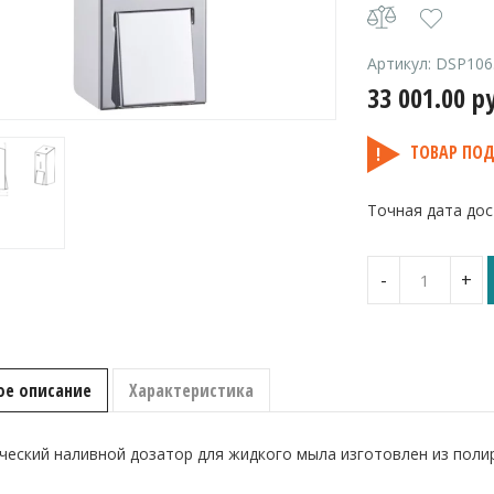
Артикул:
DSP106
33 001.00
р
ТОВАР ПОД
Точная дата дос
Количество
-
+
Дозатор
жидкого
мыла
металличес
"MERIDA
ое описание
Характеристика
STELLA
R"
MAXI
ческий наливной дозатор для жидкого мыла изготовлен из поли
полированн
1000 мл