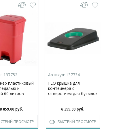
л:
137752
Артикул:
137734
Артикул:
нер пластиковый
ГЕО крышка для
Ирис кон
 педалью и
контейнера с
пластико
й 60 литров
отверстием для бутылок
металли
покрытие
8 059.00
руб.
6 399.00
руб.
14 
ЫСТРЫЙ ПРОСМОТР
БЫСТРЫЙ ПРОСМОТР
БЫС