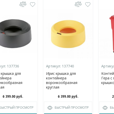
кул:
137736
Артикул:
137740
Артику
 крышка для
Ирис крышка для
Контей
ейнера
контейнера
Гера с
нкообразная
воронкообразная
крышко
лая
круглая
6 399.00
руб.
6 399.00
руб.
2
БЫСТРЫЙ ПРОСМОТР
БЫСТРЫЙ ПРОСМОТР
Б