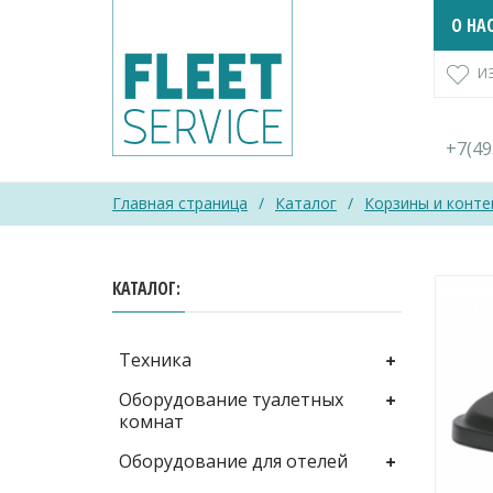
Skip
О НА
to
content
И
+7(4
Главная страница
/
Каталог
/
Корзины и конте
КАТАЛОГ
Техника
Оборудование туалетных
комнат
Оборудование для отелей