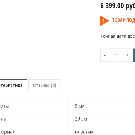
6 399.00
ру
ТОВАР ПОД
Точная дата дос
Количество
-
+
ГЕО
крышка
для
контейнера
с
ктеристика
Отзывы (0)
отверстием
для
бутылок
ота
9 см
ина
29 см
териал
пластик