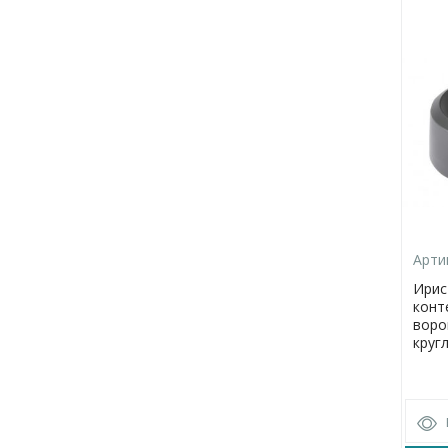
Арти
Ирис
конт
воро
круг