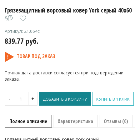
Грязезащитный ворсовый ковер York серый 40х60
Артикул:
21.064с
839.77
руб.
ТОВАР ПОД ЗАКАЗ
Точная дата доставки согласуется при подтверждении
заказа.
Количество
-
+
ДОБАВИТЬ В КОРЗИНУ
КУПИТЬ В 1 КЛИК
Грязезащитный
ворсовый
ковер
York
Полное описание
Характеристика
Отзывы (0)
серый
40х60
Грязезащитный ворсовый ковер York серый