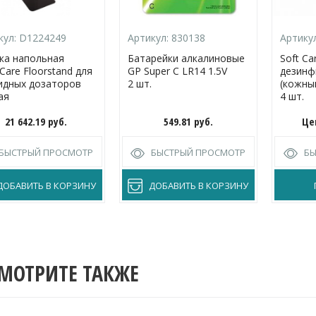
кул:
D1224249
Артикул:
830138
Артику
ка напольная
Батарейки алкалиновые
Soft C
liCare Floorstand для
GP Super C LR14 1.5V
дезин
идных дозаторов
2 шт.
(кожны
ая
4 шт.
21 642.19
руб.
549.81
руб.
Це
БЫСТРЫЙ ПРОСМОТР
БЫСТРЫЙ ПРОСМОТР
БЫ
ДОБАВИТЬ В КОРЗИНУ
ДОБАВИТЬ В КОРЗИНУ
МОТРИТЕ ТАКЖЕ