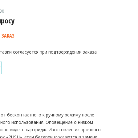
80
просу
 ЗАКАЗ
тавки согласуется при подтверждении заказа.
У
 от бесконтактного к ручному режиму после
вного использования. Оповещение о низком
ошо видеть картридж. Изготовлен из прочного
ок «PUSH», если батареи нуждаются в замене.