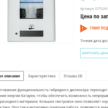
Артикул:
D75241
Цена по за
ТОВАР ПОД
Точная дата дос
ЗАПРОСИТЬ ЦЕН
ое описание
Характеристика
Отзывы (0)
тованная функциональность гибридного диспенсера: переходит
ания энергии батареи, чтобы обеспечить возможность непреры
 расходного материала. Большое смотровое окно позволяет хор
стика. Простая и интуитивно понятная работа, появляется знач