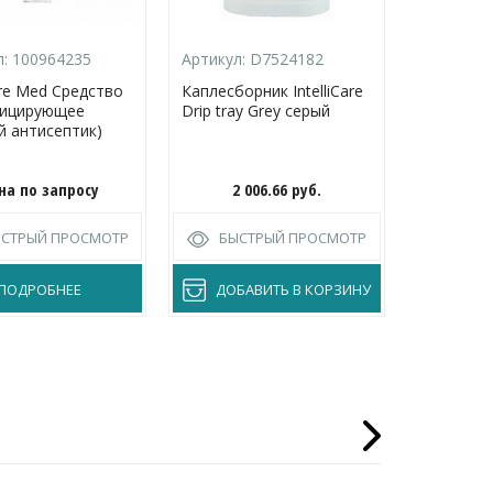
л:
100964235
Артикул:
D7524182
are Med Средство
Каплесборник IntelliCare
фицирующее
Drip tray Grey серый
й антисептик)
на по запросу
2 006.66
руб.
СТРЫЙ ПРОСМОТР
БЫСТРЫЙ ПРОСМОТР
ПОДРОБНЕЕ
ДОБАВИТЬ В КОРЗИНУ