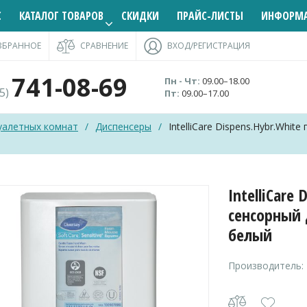
С
КАТАЛОГ ТОВАРОВ
СКИДКИ
ПРАЙС-ЛИСТЫ
ИНФОРМ
ЗБРАННОЕ
СРАВНЕНИЕ
ВХОД/РЕГИСТРАЦИЯ
741-08-69
Пн - Чт:
09.00–18.00
95)
Пт:
09.00–17.00
уалетных комнат
/
Диспенсеры
/
IntelliCare Dispens.Hybr.Whi
IntelliCare
сенсорный
белый
Производитель: