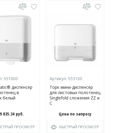
л:
551000
Артикул:
553100
Артикул:
atic® диспенсер
Торк мини-диспенсер
Торк дис
лотенец в
для листовых полотенец
аэрозоль
х белый
Singlefold сложения ZZ и
освежите
C
9 835.34
руб.
Цена по запросу
Цена
ЫСТРЫЙ ПРОСМОТР
БЫСТРЫЙ ПРОСМОТР
БЫС