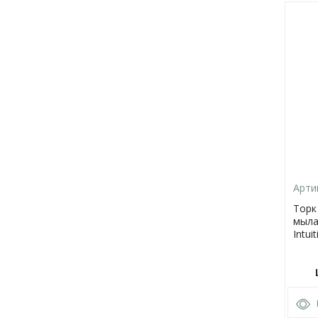
Арти
Торк
мыла
Intui