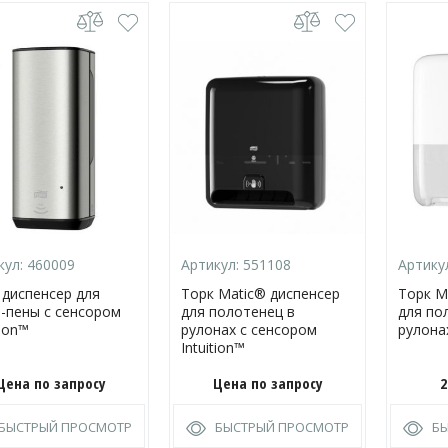
кул:
460009
Артикул:
551108
Артику
 диспенсер для
Торк Matic® диспенсер
Торк M
-пены с сенсором
для полотенец в
для по
tion™
рулонах с сенсором
рулона
Intuition™
Цена по запросу
Цена по запросу
2
БЫСТРЫЙ ПРОСМОТР
БЫСТРЫЙ ПРОСМОТР
Б