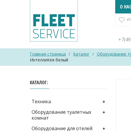
Skip
О НА
to
content
И
+7(4
Главная страница
/
Каталог
/
Оборудование т
ИнтеллиКея белый
КАТАЛОГ
Техника
Оборудование туалетных
комнат
Оборудование для отелей