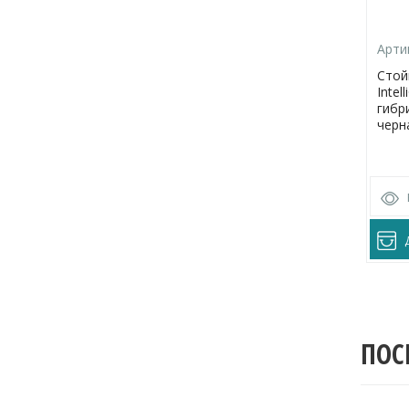
Арти
Стой
Intel
гибр
черн
ПОС