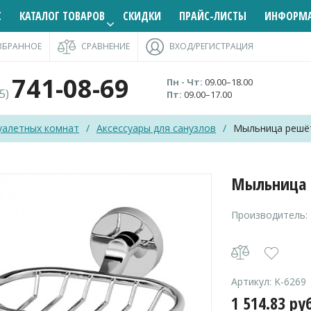
С
КАТАЛОГ ТОВАРОВ
СКИДКИ
ПРАЙС-ЛИСТЫ
ИНФОРМ
ЗБРАННОЕ
СРАВНЕНИЕ
ВХОД/РЕГИСТРАЦИЯ
741-08-69
Пн - Чт:
09.00–18.00
95)
Пт:
09.00–17.00
уалетных комнат
/
Аксессуары для санузлов
/
Мыльница решёт
Мыльница 
Производитель:
Артикул:
K-6269
1 514.83
ру