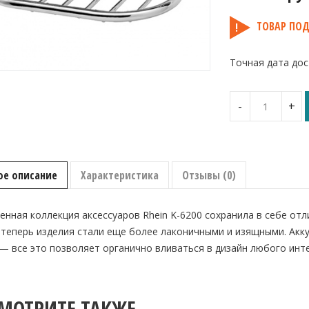
ТОВАР ПОД
Точная дата дос
Количество
-
+
Мыльница
решётка
Rhein
ое описание
Характеристика
Отзывы (0)
нная коллекция аксессуаров Rhein K-6200 сохранила в себе о
теперь изделия стали еще более лаконичными и изящными. Акку
— все это позволяет органично вливаться в дизайн любого инт
МОТРИТЕ ТАКЖЕ