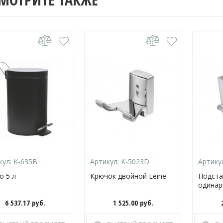
кул:
K-635B
Артикул:
K-5023D
Артику
о 5 л
Крючок двойной Leine
Подста
одинар
6 537.17
руб.
1 525.00
руб.