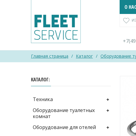
Skip
О НА
to
content
И
+7(4
Главная страница
/
Каталог
/
Оборудование т
КАТАЛОГ
Техника
Оборудование туалетных
комнат
Оборудование для отелей