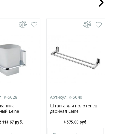
л:
K-5028
Артикул:
K-5040
Артикул:
канник
Штанга для полотенец
Дозатор 
ный Leine
двойная Leine
мыла Lei
2 114.67
руб.
4 575.00
руб.
3 