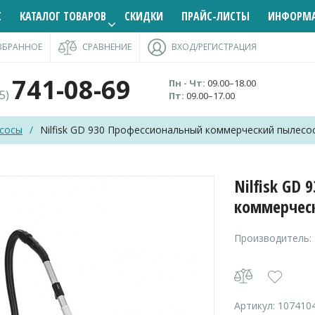
С
КАТАЛОГ ТОВАРОВ
СКИДКИ
ПРАЙС-ЛИСТЫ
ИНФОРМ
ЗБРАННОЕ
СРАВНЕНИЕ
ВХОД/РЕГИСТРАЦИЯ
741-08-69
Пн - Чт:
09.00–18.00
95)
Пт:
09.00–17.00
сосы
/
Nilfisk GD 930 Профессиональный коммерческий пылесо
Nilfisk GD
коммерчес
Производитель:
Артикул:
107410