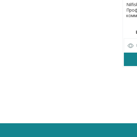
Nilfi
Проф
комм