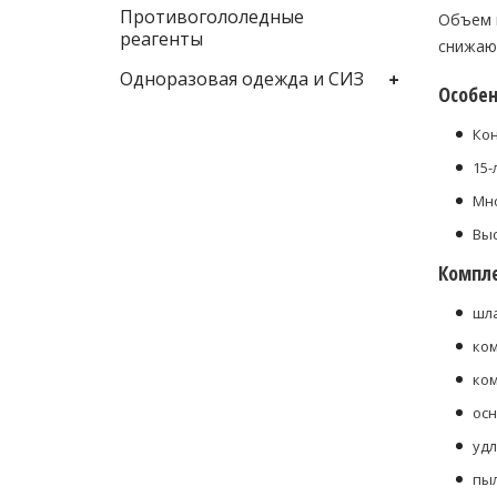
Противогололедные
Объем п
реагенты
снижаю
Одноразовая одежда и СИЗ
Особен
Кон
15-
Мно
Выс
Компле
шла
ком
ком
осн
удл
пыл