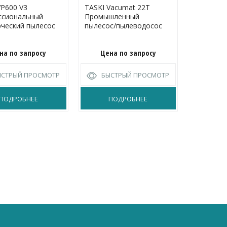
 VP600 V3
TASKI Vacumat 22T
TASKI Jet
ссиональный
Промышленный
встроен
ческий пылесос
пылесос/пылеводосос
электрощ
уборки к
покрыти
на по запросу
Цена по запросу
Цена
ЫСТРЫЙ ПРОСМОТР
БЫСТРЫЙ ПРОСМОТР
БЫС
ПОДРОБНЕЕ
ПОДРОБНЕЕ
П