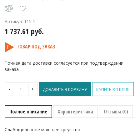
Артикул:
115-5
1 737.61
руб.
ТОВАР ПОД ЗАКАЗ
Точная дата доставки согласуется при подтверждении
заказа.
Количество
-
+
ДОБАВИТЬ В КОРЗИНУ
КУПИТЬ В 1 КЛИК
Optic
Cristal+
средство
для
Полное описание
Характеристика
Отзывы (0)
мытья
стекол
и
Слабощелочное моющее средство.
зеркал