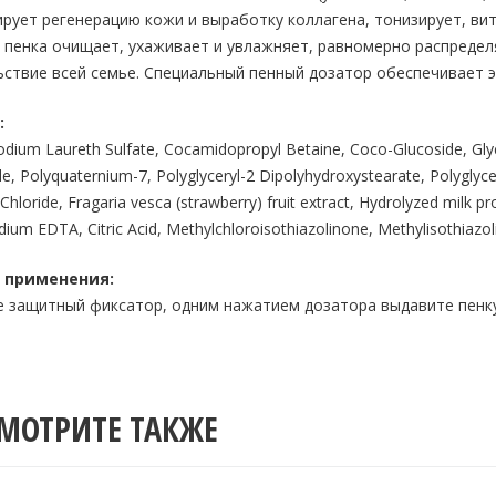
рует регенерацию кожи и выработку коллагена, тонизирует, ви
пенка очищает, ухаживает и увлажняет, равномерно распределя
ствие всей семье. Специальный пенный дозатор обеспечивает 
:
dium Laureth Sulfate, Cocamidopropyl Betaine, Coco-Glucoside, Glyce
e, Polyquaternium-7, Polyglyceryl-2 Dipolyhydroxystearate, Polyglyce
hloride, Fragaria vesca (strawberry) fruit extract, Hydrolyzed milk p
ium EDTA, Citric Acid, Methylchloroisothiazolinone, Methylisothiazol
 применения:
 защитный фиксатор, одним нажатием дозатора выдавите пенку,
МОТРИТЕ ТАКЖЕ