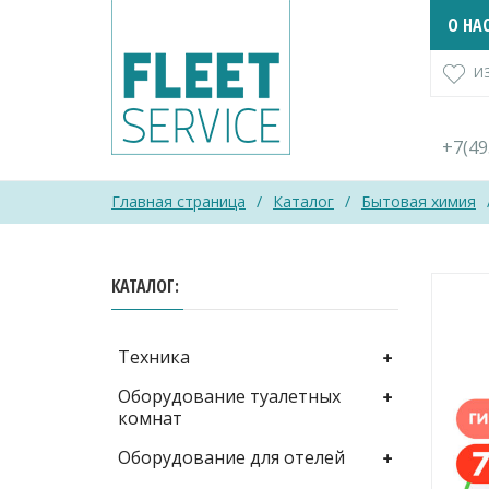
Skip
О НА
to
content
И
+7(4
Главная страница
/
Каталог
/
Бытовая химия
КАТАЛОГ
Техника
Оборудование туалетных
комнат
Оборудование для отелей