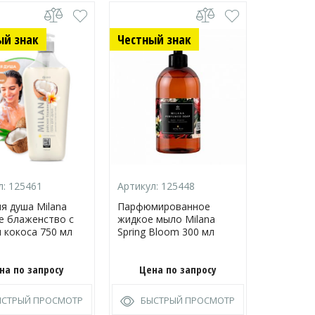
ый знак
Честный знак
Честный
л:
125461
Артикул:
125448
Артикул:
ля душа Milana
Парфюмированное
Пенка для
е блаженство с
жидкое мыло Milana
экстракт
 кокоса 750 мл
Spring Bloom 300 мл
молочны
750 мл
на по запросу
Цена по запросу
Цена
ЫСТРЫЙ ПРОСМОТР
БЫСТРЫЙ ПРОСМОТР
БЫС