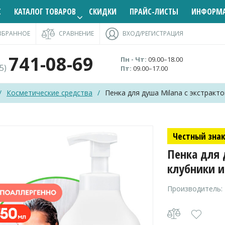
С
КАТАЛОГ ТОВАРОВ
СКИДКИ
ПРАЙС-ЛИСТЫ
ИНФОРМ
ЗБРАННОЕ
СРАВНЕНИЕ
ВХОД/РЕГИСТРАЦИЯ
741-08-69
Пн - Чт:
09.00–18.00
95)
Пт:
09.00–17.00
/
Косметические средства
/
Пенка для душа Milana с экстрак
Честный зна
Пенка для 
клубники 
Производитель: