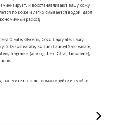
таминизирует, и восстанавливают вашу кожу.
ется по коже и легко смывается водой, даря
экономичный расход.
ryl Oleate, Glycerin, Coco-Caprylate, Lauryl
ryl-3 Diisostearate, Sodium Lauroyl Sarcosinate,
rotein, fragrance (among them Citral, Limonene),
inone.
 нанесите на тело, помассируйте и смойте