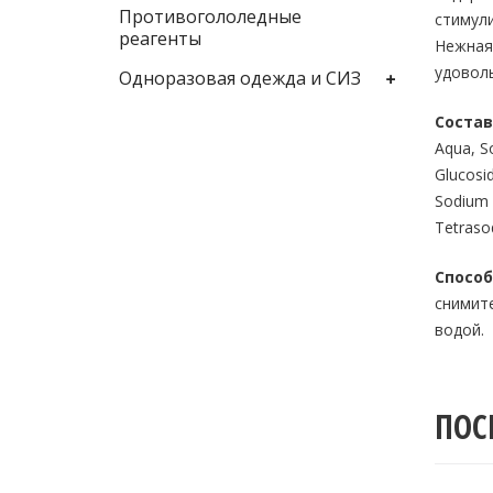
Противогололедные
стимули
реагенты
Нежная 
удоволь
Одноразовая одежда и СИЗ
Состав
Aqua, So
Glucosid
Sodium C
Tetrasod
Способ
снимите
водой.
ПОС