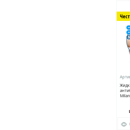
Чест
Арти
Жидк
анти
Milan