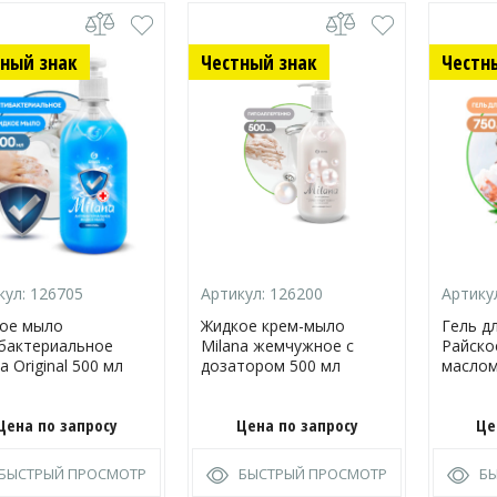
ный знак
Честный знак
Честн
кул:
126705
Артикул:
126200
Артику
ое мыло
Жидкое крем-мыло
Гель д
бактериальное
Milana жемчужное с
Райско
a Original 500 мл
дозатором 500 мл
маслом
Цена по запросу
Цена по запросу
Це
БЫСТРЫЙ ПРОСМОТР
БЫСТРЫЙ ПРОСМОТР
Б