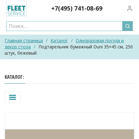
Skip
+7(495)
741-08-69
Вход/
to
content
Главная страница
/
Каталог
/
Одноразовая посуда и
декор стола
/
Подтарельник бумажный Duni 35×45 см, 250
штук, бежевый
КАТАЛОГ