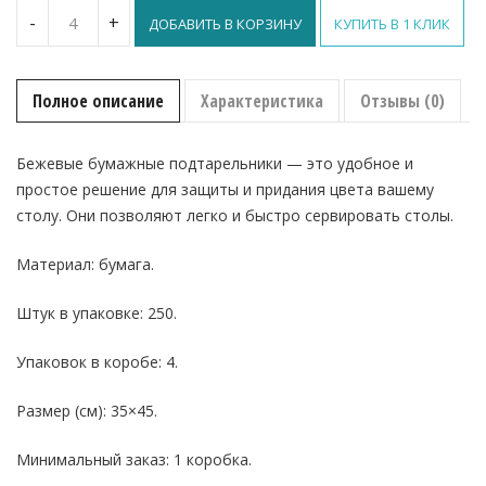
Количество
-
+
ДОБАВИТЬ В КОРЗИНУ
КУПИТЬ В 1 КЛИК
Подтарельник
бумажный
Duni
35×45 см,
Полное описание
Характеристика
Отзывы (0)
250
штук,
бежевый
Бежевые бумажные подтарельники — это удобное и
простое решение для защиты и придания цвета вашему
столу. Они позволяют легко и быстро сервировать столы.
Материал: бумага.
Штук в упаковке: 250.
Упаковок в коробе: 4.
Размер (см): 35×45.
Минимальный заказ: 1 коробка.