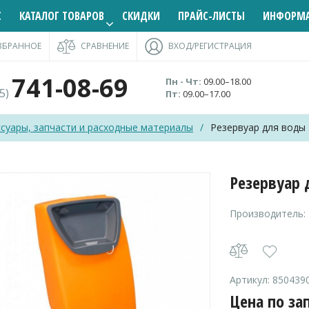
С
КАТАЛОГ ТОВАРОВ
СКИДКИ
ПРАЙС-ЛИСТЫ
ИНФОРМ
ЗБРАННОЕ
СРАВНЕНИЕ
ВХОД/РЕГИСТРАЦИЯ
741-08-69
Пн - Чт:
09.00–18.00
95)
Пт:
09.00–17.00
ссуары, запчасти и расходные материалы
/
Резервуар для воды
Резервуар 
Производитель:
Артикул:
850439
Цена по за