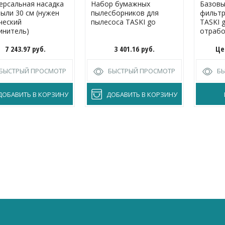
ерсальная насадка
Набор бумажных
Базовы
пыли 30 см (нужен
пылесборников для
фильтр
ческий
пылесоса TASKI go
TASKI 
инитель)
отрабо
фильтр
7 243.97
руб.
3 401.16
руб.
Це
мотора
БЫСТРЫЙ ПРОСМОТР
БЫСТРЫЙ ПРОСМОТР
Б
ДОБАВИТЬ В КОРЗИНУ
ДОБАВИТЬ В КОРЗИНУ