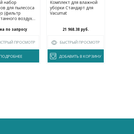
й набор
Комплект для влажной
Универса
ов для пылесоса
уборки Стандарт для
для твер
go (фильтр
Vacumat
мм для T
танного воздуха,
заказ
 вакуумного
на по запросу
21 968.38
руб.
7 
)
ЫСТРЫЙ ПРОСМОТР
БЫСТРЫЙ ПРОСМОТР
БЫС
ПОДРОБНЕЕ
ДОБАВИТЬ В КОРЗИНУ
ДОБА