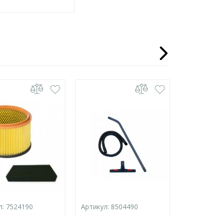
л:
7524190
Артикул:
8504490
Артикул: