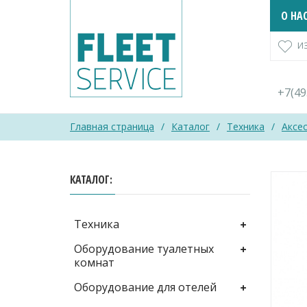
Skip
О НА
to
content
И
+7(4
Главная страница
/
Каталог
/
Техника
/
Аксе
КАТАЛОГ
Техника
Оборудование туалетных
комнат
Оборудование для отелей