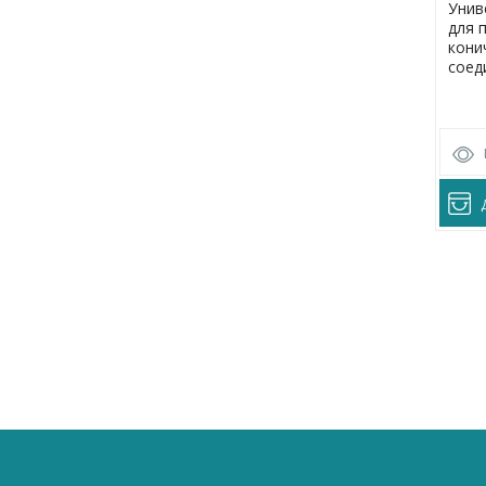
Унив
для 
кони
соед