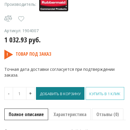
Производитель:
Артикул:
1904007
1 032.93
руб.
ТОВАР ПОД ЗАКАЗ
Точная дата доставки согласуется при подтверждении
заказа.
Количество
-
+
ДОБАВИТЬ В КОРЗИНУ
КУПИТЬ В 1 КЛИК
Rubbermaid
аэрозольный
освежитель
воздуха
Полное описание
Характеристика
Отзывы (0)
Anticipation
(фруктовый)
75