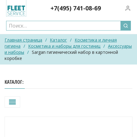
Skip
+7(495)
741-08-69
Вход/
to
content
Главная страница
/
Каталог
/
Косметика и личная
гигиена
/
Косметика и наборы для гостиниц
/
Аксессуары
и наборы
/
Sargan гигиенический набор в картонной
коробке
КАТАЛОГ