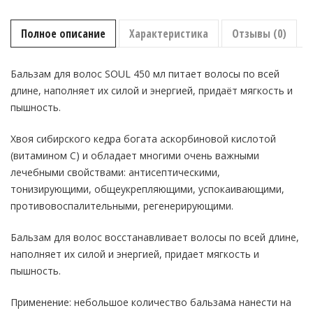
of
Siberia
Бальзам
Полное описание
Характеристика
Отзывы (0)
для
волос
SOUL
Бальзам для волос SOUL 450 мл питает волосы по всей
450 мл
длине, наполняет их силой и энергией, придаёт мягкость и
пышность.
Хвоя сибирского кедра богата аскорбиновой кислотой
(витамином С) и обладает многими очень важными
лечебными свойствами: антисептическими,
тонизирующими, общеукрепляющими, успокаивающими,
противовоспалительными, регенерирующими.
Бальзам для волос восстанавливает волосы по всей длине,
наполняет их силой и энергией, придает мягкость и
пышность.
Применение: небольшое количество бальзама нанести на