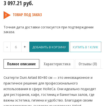
3 097.21
руб.
ТОВАР ПОД ЗАКАЗ
Точная дата доставки согласуется при подтверждении
заказа.
Количество
-
+
ДОБАВИТЬ В КОРЗИНУ
КУПИТЬ В 1 КЛИК
Скатерти
Duni
Airlaid
80×80 см
Полное описание
Характеристика
Отзывы (0)
белые
в
рулоне
Скатерти Duni Airlaid 80×80 см — это инновационное и
практичное решение для профессионального
использования в сфере HoReCa. Они идеально подходят
для ресторанов, кафе, гостиниц и банкетных залов, где
важны эстетика, гигиена и удобство. Благодаря своим
характеристикам, скатерти из материала Airlaid