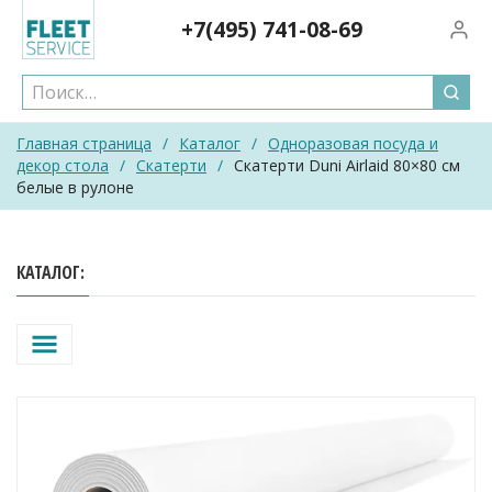
Skip
+7(495)
741-08-69
Вход/
to
content
Главная страница
/
Каталог
/
Одноразовая посуда и
декор стола
/
Скатерти
/
Скатерти Duni Airlaid 80×80 см
белые в рулоне
КАТАЛОГ