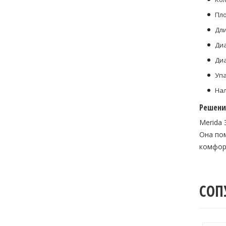
Пло
Дли
Диа
Диа
Упа
Нал
Решени
Merida
Она по
комфор
СОП