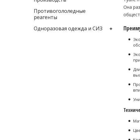
Она раз
Противогололедные
обществ
реагенты
Преиму
Одноразовая одежда и СИЗ
Эко
обс
Эко
при
Дли
выс
Про
впи
Уни
Технич
Мат
Цве
Кол