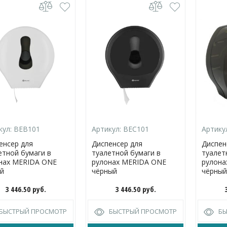
кул:
BEB101
Артикул:
BEC101
Артику
енсер для
Диспенсер для
Диспен
етной бумаги в
туалетной бумаги в
туалет
нах MERIDA ONE
рулонах MERIDA ONE
рулон
й
чёрный
чёрный
3 446.50
руб.
3 446.50
руб.
БЫСТРЫЙ ПРОСМОТР
БЫСТРЫЙ ПРОСМОТР
Б