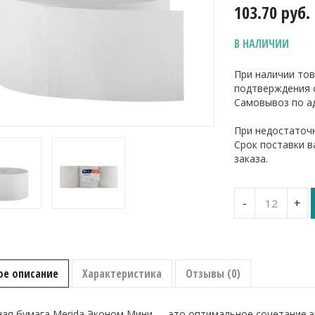
103.70
руб.
В НАЛИЧИИ
При наличии тов
подтверждения 
Самовывоз по ад
При недостаточн
Срок поставки 
заказа.
Количество
-
+
Туалетная
бумага
в
стандартны
рулонах
ое описание
Характеристика
Отзывы (0)
Merida
Эконом
Мини,
ая бумага Merida Эконом Мини — это оптимальное сочетание э
1