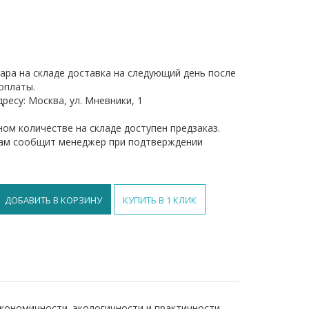
ара на складе доставка на следующий день после
оплаты.
ресу: Москва, ул. Мневники, 1
ом количестве на складе доступен предзаказ.
вам сообщит менеджер при подтверждении
ДОБАВИТЬ В КОРЗИНУ
КУПИТЬ В 1 КЛИК
х
кономичности, экологичности и практичности.