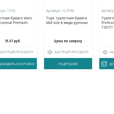
кул:
Т316
Артикул:
127540
Артику
етная бумага Veiro
Торк туалетная бумага
Туалет
essional Premium
Mid-size в миди-рулонах
Profess
T207/1
75.57
руб.
Цена по запросу
БЫСТРЫЙ ПРОСМОТР
БЫСТРЫЙ ПРОСМОТР
Б
ДОБАВИТЬ В КОРЗИНУ
ПОДРОБНЕЕ
ДО