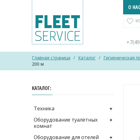
Skip
О НА
to
content
И
+7(4
Главная страница
/
Каталог
/
Гигиеническая п
200 м
КАТАЛОГ
Техника
Оборудование туалетных
комнат
Оборудование для отелей