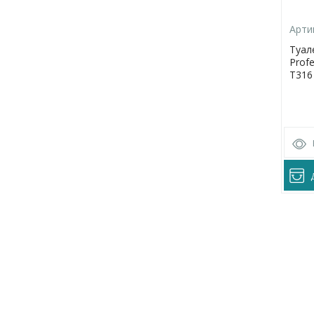
Арти
Туал
Prof
Т316