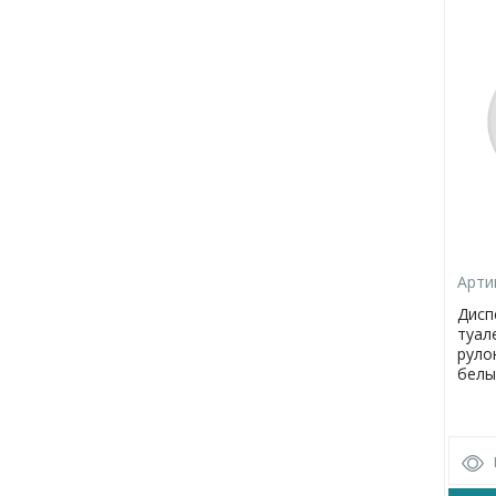
Арти
Дисп
туал
руло
белы