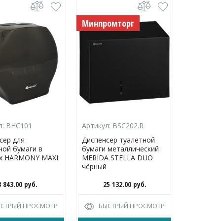
Минпромторг
л:
BHC101
Артикул:
BSC202.R
Артикул:
сер для
Диспенсер туалетной
Диспенсе
ной бумаги в
бумаги металлический
туалетно
ах HARMONY MAXI
MERIDA STELLA DUO
рулонах 
чёрный
HARMONY
3 843.00
руб.
25 132.00
руб.
3 
ЫСТРЫЙ ПРОСМОТР
БЫСТРЫЙ ПРОСМОТР
БЫС