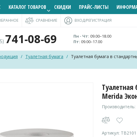
С
КАТАЛОГ ТОВАРОВ
СКИДКИ
ПРАЙС-ЛИСТЫ
ИНФОРМ
ЗБРАННОЕ
СРАВНЕНИЕ
ВХОД/РЕГИСТРАЦИЯ
741-08-69
Пн - Чт:
09.00–18.00
95)
Пт:
09.00–17.00
родукция
/
Туалетная бумага
/
Туалетная бумага в стандартны
Туалетная 
Merida Эко
Производитель:
Артикул:
TB2101