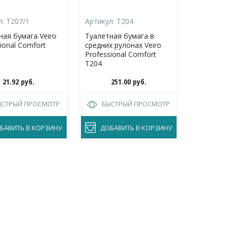
л:
T207/1
Артикул:
T204
Артикул:
ная бумага Veiro
Туалетная бумага в
Туалетна
ional Comfort
средних рулонах Veiro
малых ру
Professional Comfort
централ
T204
Veiro Pro
Comfort 
21.92
руб.
251.00
руб.
1
ЫСТРЫЙ ПРОСМОТР
БЫСТРЫЙ ПРОСМОТР
БЫС
БАВИТЬ В КОРЗИНУ
ДОБАВИТЬ В КОРЗИНУ
ДОБА