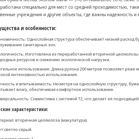
слой,
работана специально для мест со средней проходимостью, таки
серая,
енные учреждения и другие объекты, где важны надежность и 
200 м
щества и особенности:
номичность: Однослойная структура обеспечивает низкий расход бу
луживание санитарных зон.
логичность: Изготовлена из переработанной вторичной целлюлозы 
родных ресурсов и снижению экологической нагрузки.
тельное использование: Длина рулона 200 метров позволяет реже ме
окой интенсивностью использования.
чность и впитываемость: Несмотря на однослойную структуру, бум
тывает влагу, обеспечивая комфортное использование.
версальность: Совместима с системой T2, что делает её подходяще
еские характеристики:
ериал: в
торичная целлюлоза (макулатура)
.
т:
cветло-серый
.
ичество слоев: 1.