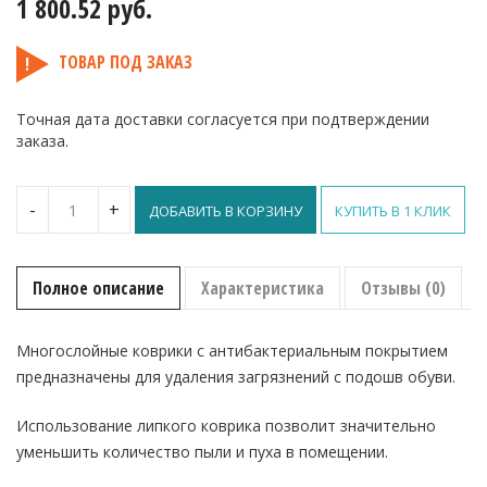
1 800.52
руб.
ТОВАР ПОД ЗАКАЗ
Точная дата доставки согласуется при подтверждении
заказа.
Количество
-
+
ДОБАВИТЬ В КОРЗИНУ
КУПИТЬ В 1 КЛИК
Многослойный
антибактериальный
липкий
мат
Полное описание
Характеристика
Отзывы (0)
(30
листов)
115х45
Многослойные коврики с антибактериальным покрытием
см
предназначены для удаления загрязнений с подошв обуви.
Использование липкого коврика позволит значительно
уменьшить количество пыли и пуха в помещении.